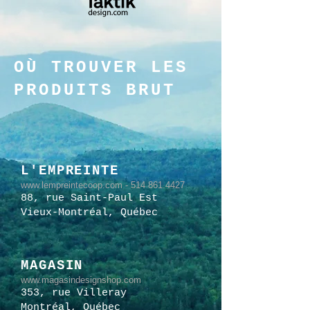
OÙ TROUVER LES
PRODUITS BRUT
L'EMPREINTE
www.lempreintecoop.com
-
514 861.4427
88, rue Saint-Paul Est
Vieux-Montréal, Québec
MAGASIN
www.magasindesignshop.com
353, rue Villeray
Montréal, Québec