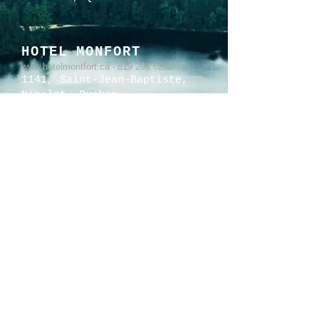
HOTEL MONFORT
www.hotelmontfort.ca
-
819 293.6262
1141, Saint-Jean-Baptiste,
Nicolet, Québec
GALERIE CO
www.galerie-co.com
-
514 277.3131
5235, boulevard St-Laurent
Montréal, Québec
ETSY.COM
www.etsy.com/ca-fr/shop/BRUTDESIGN